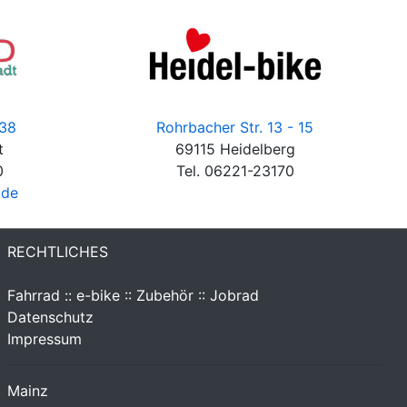
 38
Rohrbacher Str. 13 - 15
t
69115 Heidelberg
0
Tel. 06221-23170
.de
RECHTLICHES
Fahrrad :: e-bike :: Zubehör :: Jobrad
Datenschutz
Impressum
Mainz