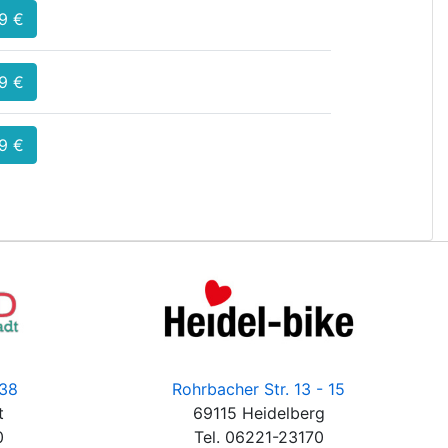
9 €
9 €
9 €
 38
Rohrbacher Str. 13 - 15
t
69115 Heidelberg
0
Tel. 06221-23170