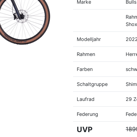
Marke
Bulls
Rahm
Shox
Modelljahr
202
Rahmen
Herr
Farben
schw
Schaltgruppe
Shim
Laufrad
29 Z
Federung
Fede
UVP
189