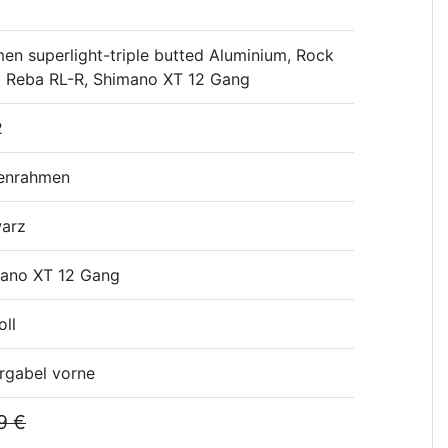
en superlight-triple butted Aluminium, Rock
 Reba RL-R, Shimano XT 12 Gang
2
enrahmen
arz
ano XT 12 Gang
oll
rgabel vorne
9 €