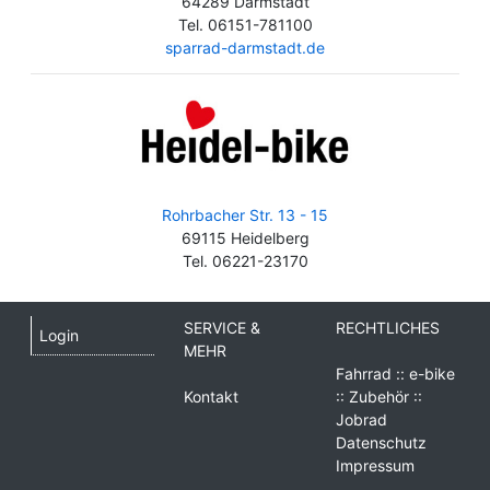
64289 Darmstadt
Tel. 06151-781100
sparrad-darmstadt.de
Rohrbacher Str. 13 - 15
69115 Heidelberg
Tel. 06221-23170
SERVICE &
RECHTLICHES
Login
MEHR
Fahrrad :: e-bike
Kontakt
:: Zubehör ::
Jobrad
Datenschutz
Impressum