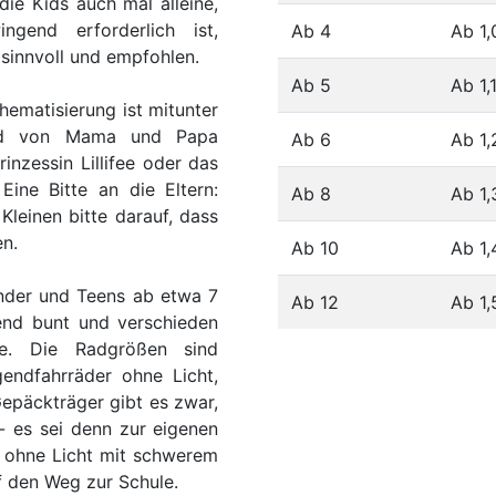
ie Kids auch mal alleine,
ngend erforderlich ist,
Ab 4
Ab 1
 sinnvoll und empfohlen.
Ab 5
Ab 1,
hematisierung ist mitunter
rad von Mama und Papa
Ab 6
Ab 1
inzessin Lillifee oder das
ine Bitte an die Eltern:
Ab 8
Ab 1
Kleinen bitte darauf, dass
en.
Ab 10
Ab 1
inder und Teens ab etwa 7
Ab 12
Ab 1
end bunt und verschieden
e. Die Radgrößen sind
gendfahrräder ohne Licht,
epäckträger gibt es zwar,
- es sei denn zur eigenen
 ohne Licht mit schwerem
 den Weg zur Schule.