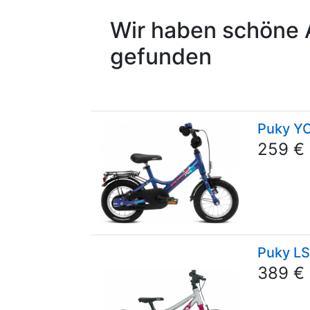
Wir haben schöne 
gefunden
Puky Y
259 €
Puky LS
389 €