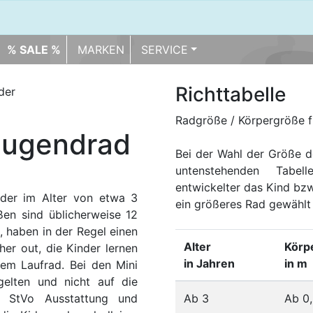
% SALE %
MARKEN
SERVICE
Richttabelle
der
Radgröße / Körpergröße f
Jugendrad
Bei der Wahl der Größe de
untenstehenden Tabel
entwickelter das Kind bzw
nder im Alter von etwa 3
ein größeres Rad gewählt
en sind üblicherweise 12
ht, haben in der Regel einen
Alter
Körp
her out, die Kinder lernen
in Jahren
in m
dem Laufrad. Bei den Mini
gelten und nicht auf die
f StVo Ausstattung und
Ab 3
Ab 0