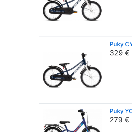
Puky C
329 €
Puky Y
279 €