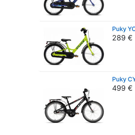
Puky Y
289 €
Puky C
499 €