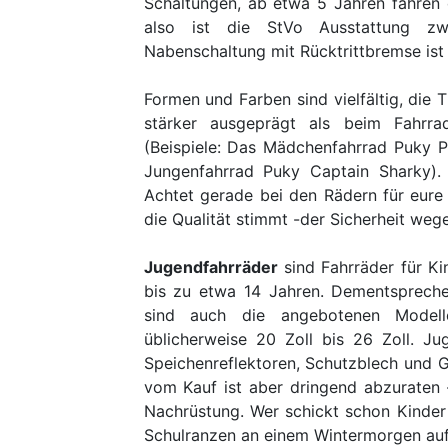
Schaltungen, ab etwa 5 Jahren fahren d
also ist die StVo Ausstattung zwi
Nabenschaltung mit Rücktrittbremse ist
Formen und Farben sind vielfältig, die T
stärker ausgeprägt als beim Fahr
(Beispiele: Das Mädchenfahrrad Puky Pr
Jungenfahrrad Puky Captain Sharky). E
Achtet gerade bei den Rädern für eure 
die Qualität stimmt -der Sicherheit weg
Jugendfahrräder
sind Fahrräder für K
bis zu etwa 14 Jahren. Dementsprech
sind auch die angebotenen Modell
üblicherweise 20 Zoll bis 26 Zoll. Ju
Speichenreflektoren, Schutzblech und G
vom Kauf ist aber dringend abzuraten 
Nachrüstung. Wer schickt schon Kinder
Schulranzen an einem Wintermorgen auf