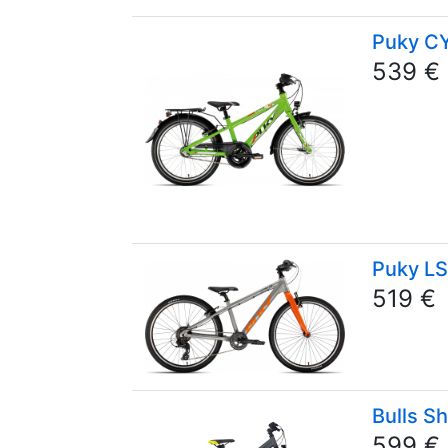
Puky CY
539 €
Puky LS
519 €
Bulls Sh
599 €