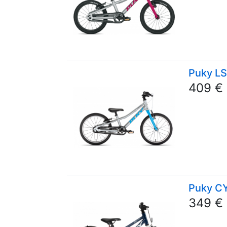
Puky LS
409 €
Puky C
349 €