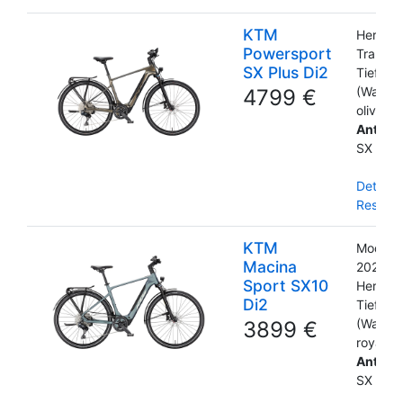
KTM
Herren
Powersport
Trapez
SX Plus Di2
Tiefeins
(Wave)
4799 €
olive pe
Antrieb
SX 40
Details
Reservi
KTM
Modellj
Macina
2026
Sport SX10
Herren
Di2
Tiefeins
(Wave)
3899 €
royal te
Antrieb
SX 40