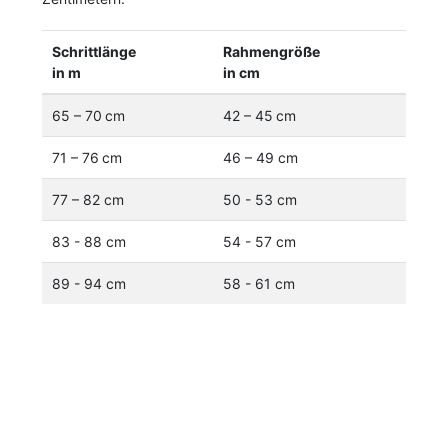
Schrittlänge
Rahmengröße
in m
in cm
65 – 70 cm
42 – 45 cm
71 – 76 cm
46 – 49 cm
77 – 82 cm
50 - 53 cm
83 - 88 cm
54 - 57 cm
89 - 94 cm
58 - 61 cm