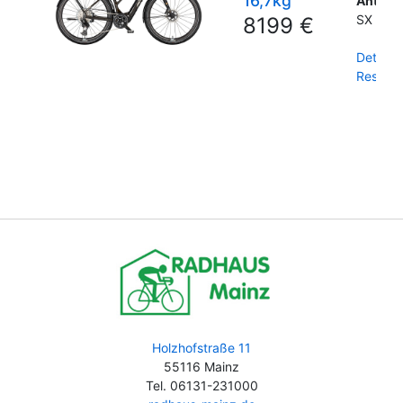
16,7kg
Antrieb
SX 40
8199 €
Details
Reservi
Holzhofstraße 11
55116 Mainz
Tel. 06131-231000