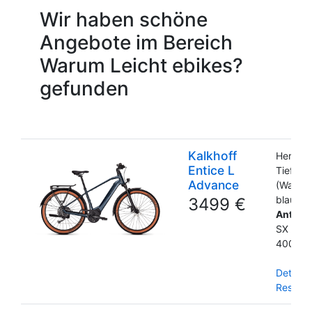
Wir haben schöne
Angebote im Bereich
Warum Leicht ebikes?
gefunden
Kalkhoff
Herren
Entice L
Tiefeins
Advance
(Wave)
blau
3499 €
Antrieb
SX 55
400Wh
Details
Reservi