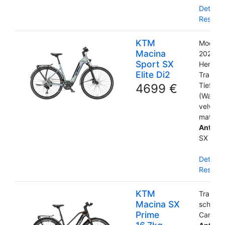
Details
Reservi
KTM
Modellj
Macina
2026
Sport SX
Herren
Elite Di2
Trapez
Tiefeins
4699 €
(Wave)
velvet p
matt
Antrieb
SX 40
Details
Reservi
KTM
Trapez
Macina SX
schwar
Prime
Carbon 